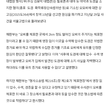
대법원 형사1부(주심 김용덕 대법관)는 필로폰과 대마 등 마약과 도검을 소
지한 혐의(총포·도검·화학류등단속법위반 등)로 기소된 오모씨에 대한 상
고심(2015도364)에서 징역 10년을 선고한 원심을 파기하고 지난달 29일 사
건을 서울고법으로 돌려보냈다.
재판부는 "오씨를 체포한 곳에서 2km 정도 떨어진 오씨의 주거지는 체포현
장이라고 볼 수 없기 때문에 영장 없이 이곳을 수색해 압수한 도검은 위법한
증거로 봐야 하고 위법하게 수집한 증거를 기초로 오씨에게 유죄를 인정한
원심의 판단은 잘못됐다"고 밝혔다. 이어 "사후에 도검에 대해 압수·수색 영
장이 발부됐고 오씨가 집에서 발견된 도검에 대해 소지 사실을 자백했다고
하더라도 이를 유죄 증거로 사용할 수 없다"고 설명했다.
하지만 재판부는 "형사소송법 제216조1항 제2호가 '체포현장'에서 영장 없
이 압수, 수색, 검증을 할 수 있다고 규정하고 있기 때문에 수사관이 오씨를
체포한 뒤 바로 그 장소에서 필로폰과 대마 등을 압수한 것은 형소법에 따른
것으로 적법하다"고 판시했다.