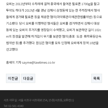
오씨는 2012년부터 수차례에 걸쳐 중국에서 들여온 필로폰 1700g을 팔고
투약도 하다가 2013년 4월 경남 김해시 삼정동에 있는 한 주차장에서 형사
들에게 검거돼 필로폰 등을 제공한 혐의(마약류관리에관한법률위반) 등으로
기소됐다. 당시 오씨를 미행하던 형사들은 오씨를 검거하면서 김해시 대성
동에 있는 오씨의 주거지를 영장없이 수색했고, 오씨가 보관하던 길이 102c
m의 장검을 발견해 허가없이 무기를 보관한 혐의(총포·도검·화학류등단속
법위반 등)를 추가했다. 원심은 혐의를 모두 인정해 오씨에게 징역 10년을
선고했다.
홍세미 기자 sayme@lawtimes.co.kr
이전글
다음글
목록
서초 사무실 : 서울 서초구 서초대로 254, 15층(서초동,오퓨런스)
Tel: 02-581-4040