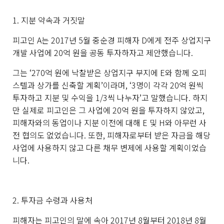
1.
지분 약속과 거짓말
피고인
A
는
2017
년
5
월 중순경 피해자
D
에게 전주 상업지구
개발 사업에
20
억 원을 공동 투자하자고 제안했습니다
.
그는
‘270
억 원에 낙찰받은 상업지구 부지에
E
와 함께 오피
스텔과 상가를 신축할 계획
’
이라며
, ‘3
명이 각각
20
억 원씩
투자하고 지분 및 수익을
1/3
씩 나누자
’
고 말했습니다
.
하지
만 실제로 피고인은 그 사업에
20
억 원을 투자하지 않았고
,
피해자와의 동업이나 지분 이전에 대해
E
및
H
와 아무런 사
전 협의도 없었습니다
.
또한
,
피해자로부터 받은 자금을 해당
사업에 사용하지 않고 다른 채무 변제에 사용할 계획이었습
니다
.
2.
투자금 수령과 사용처
피해자는 피고인의 말에 속아
2017
년
8
월부터
2018
년
8
월