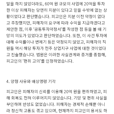
말을 하지 않았더라도
, 60
억 원 규모의 사업에
20
억을 투자
한 이상 피해자는 당연히 지분이 있다고 믿을 수밖에 없는 상
황이었다고 판단했습니다
.
피고인은 지분 이전 약정이 없다
고 주장했지만
,
피해자의 요구에 따라 수익을 지급하겠다고
제안한 점
,
이후
‘
공동투자약정서
’
를 작성한 점 등을 볼 때 기
망의 의도가 있었다고 판단하였습니다
.
또한
,
이 사건 투자에
대해 수익률이나 변제기 등은 약정되지 않았고
,
피해자의 직
원들 역시 해당 투자가 전주 상업지구 사업에 대한 것이었다
고 진술했습니다
.
법원은 이러한 사실관계와 증거를 종합해
,
피고인의
‘
편취 고의
’
를 인정하였습니다
.
4.
양형 사유와 배상명령 기각
피고인은 피해자의 신뢰를 이용해
20
억 원을 편취하였고
,
피
해 회복도 전혀 이루어지지 않았습니다
.
기망 및 편취 사실을
부인하며 반성도 없었습니다
.
피해자는 경제적 손해뿐 아니
라 정신적 고통도 겪고 있으며
,
현재까지 피고인의 용서도 하