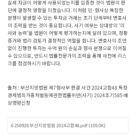
실제 자금이 어떻게 사용되었는지를 입증한 것이 법원의 판
단에 결정적 영향을 미쳤습니다
.
이처럼 민
·
형사상 복잡한
분쟁이 발생할 수 있는 투자금 거래는 초기 단계부터 변호사
의 조력을 받는 것이 중요합니다
.
사기 여부는 상대방의
‘
의
사와 능력
’
을 법원이 어떻게 평가하는지에 달려 있으며
,
정황
증거와 법리 검토가 결정적인 역할을 합니다
.
변호사의 조언
없이 진행한 투자는 수억 원의 손실과 형사 분쟁으로 이어질
수 있으므로
,
반드시 법률전문가의 조력을 통해 사전에 리스
크를 점검하시기 바랍니다
.
출처 :
부산지방법원 제7형사부 판결 사건 2024고합48 특정
경제범죄가중처벌등에관한법률위반(사기) 2024초기585 배
상명령신청
6 250926 부산지방법원 2024고합48.pdf (109.0K)