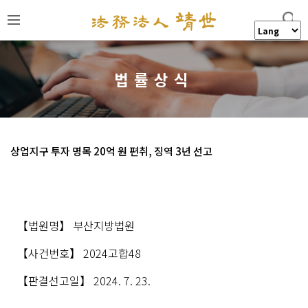
법률상식
상업지구 투자 명목 20억 원 편취, 징역 3년 선고
본문
【
법원명
】
부산지방법원
【
사건번호
】
2024
고합
48
【
판결선고일
】
2024. 7. 23.