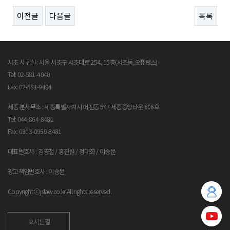
이전글
다음글
목록
서초 사무실 : 서울 서초구 서초대로 254, 15층(서초동,오퓨런스)
Tel: 02-581-4040
Fax: 02-581-9494
세종 분사무소 : 세종특별자치시 어진동 547 세종중앙타운 606호
Tel: 044-864-8481
Fax: 0303-0959-8481
대표변호사 : 김영철 / 홍진원 / 정대화 / 이승문
광고책임변호사 : 이승문
Copyright ⓒjslaw.co.kr All rights reserved.
오시는길