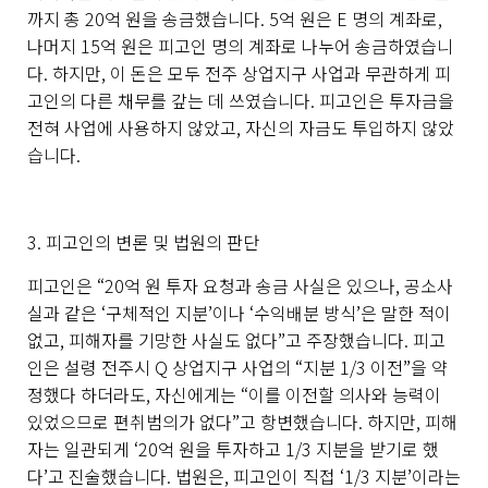
까지 총
20
억 원을 송금했습니다
. 5
억 원은
E
명의 계좌로
,
나머지
15
억 원은 피고인 명의 계좌로 나누어 송금하였습니
다
.
하지만
,
이 돈은 모두 전주 상업지구 사업과 무관하게 피
고인의 다른 채무를 갚는 데 쓰였습니다
.
피고인은 투자금을
전혀 사업에 사용하지 않았고
,
자신의 자금도 투입하지 않았
습니다
.
3.
피고인의 변론 및 법원의 판단
피고인은
“20
억 원 투자 요청과 송금 사실은 있으나
,
공소사
실과 같은
‘
구체적인 지분
’
이나
‘
수익배분 방식
’
은 말한 적이
없고
,
피해자를 기망한 사실도 없다
”
고 주장했습니다
.
피고
인은 설령 전주시
Q
상업지구 사업의
“
지분
1/3
이전
”
을 약
정했다 하더라도
,
자신에게는
“
이를 이전할 의사와 능력이
있었으므로 편취범의가 없다
”
고 항변했습니다
.
하지만
,
피해
자는 일관되게
‘20
억 원을 투자하고
1/3
지분을 받기로 했
다
’
고 진술했습니다
.
법원은
,
피고인이 직접
‘1/3
지분
’
이라는