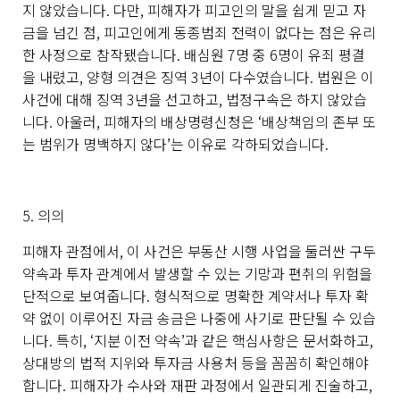
지 않았습니다
.
다만
,
피해자가 피고인의 말을 쉽게 믿고 자
금을 넘긴 점
,
피고인에게 동종범죄 전력이 없다는 점은 유리
한 사정으로 참작됐습니다
.
배심원
7
명 중
6
명이 유죄 평결
을 내렸고
,
양형 의견은 징역
3
년이 다수였습니다
.
법원은 이
사건에 대해 징역
3
년을 선고하고
,
법정구속은 하지 않았습
니다
.
아울러
,
피해자의 배상명령신청은
‘
배상책임의 존부 또
는 범위가 명백하지 않다
’
는 이유로 각하되었습니다
.
5.
의의
피해자 관점에서
,
이 사건은 부동산 시행 사업을 둘러싼 구두
약속과 투자 관계에서 발생할 수 있는 기망과 편취의 위험을
단적으로 보여줍니다
.
형식적으로 명확한 계약서나 투자 확
약 없이 이루어진 자금 송금은 나중에 사기로 판단될 수 있습
니다
.
특히
, ‘
지분 이전 약속
’
과 같은 핵심사항은 문서화하고
,
상대방의 법적 지위와 투자금 사용처 등을 꼼꼼히 확인해야
합니다
.
피해자가 수사와 재판 과정에서 일관되게 진술하고
,